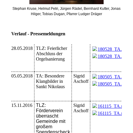
Stephan Kruse, Helmut Petri, Jürgen Rädel, Bernhard Kutter, Jonas
Hilger, Tobias Dugan, Pfarrer Ludger Dräger
Verlauf - Pressemeldungen
28.05.2018
TLZ: Feierlicher
180528_TA.pdf
(4
Abschluss der
180528_TA.pdf
(4
Orgelsanierung
05.05.2018
TA: Besondere
Sigrid
180505_TA.pdf
(8
Klangbilder in
Aschoff
180505_TA.pdf
(8
Sankt Nikolaus
15.11.2016
TLZ:
Sigrid
161115_TA.pdf
(1
Förderverein
Aschoff
161115_TA.pdf
(1
überrascht
Gemeinde mit
großem
Spendenscheck